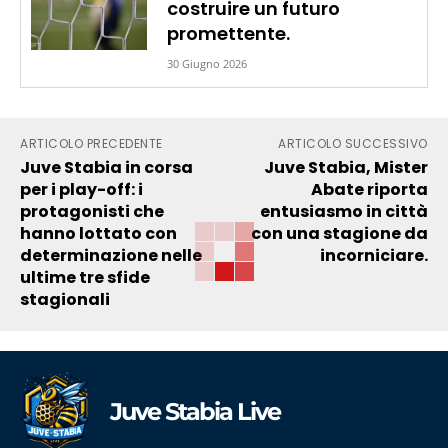
costruire un futuro
promettente.
30 Giugno 2026
ARTICOLO PRECEDENTE
ARTICOLO SUCCESSIVO
Juve Stabia in corsa
Juve Stabia, Mister
per i play-off: i
Abate riporta
protagonisti che
entusiasmo in città
hanno lottato con
con una stagione da
determinazione nelle
incorniciare.
ultime tre sfide
stagionali
Juve Stabia Live