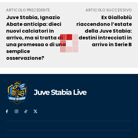
ARTICOLO PRECEDENTE
ARTICOLO SUCCESSIVO
Juve Stabia, Ignazio
Ex Gialloblù
Abate anticipa: dieci
riaccendono l’estate
nuovi calciatori in
della Juve Stabia:
arrivo, ma si tratta di
destini intrecciati in
una promessa o di una
arrivo in Serie B
semplice
osservazione?
Juve Stabia Live