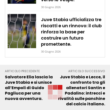
30 Giugno 2026
Juve Stabia ufficializza tre
riscatti e un rinnovo: il club
rinforza la base per
costruire un futuro
promettente.
30 Giugno 2026
ARTICOLO PRECEDENTE
ARTICOLO SUCCESSIVO
Salvatore Elia lascia la
Juve Stabia e Lecce, il
Juve Stabia e si unisce
confronto tra gli
all’Empoli di Guido
allenatori Santin e
Pagliuca per una
Padalino: intrecci e
nuova avventura.
rivalità sulle panchine
del calcio italiano.