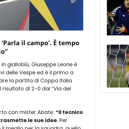
 ‘Parla il campo’. È tempo
io”
 in gialloblù, Giuseppe Leone è
vi delle Vespe ed è il primo a
e la partita di Coppa Italia
 risultato di 2-0 dal “Via del
orto con mister Abate:
“Il tecnico
trasmette le sue idee
. Per
 il meglio per la squadra, quello