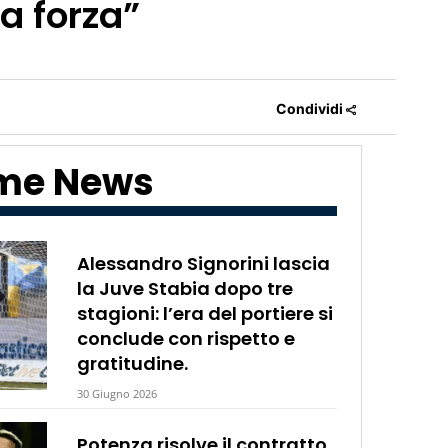
ra forza”
Condividi
ime News
Alessandro Signorini lascia
la Juve Stabia dopo tre
stagioni: l’era del portiere si
conclude con rispetto e
gratitudine.
30 Giugno 2026
Potenza risolve il contratto