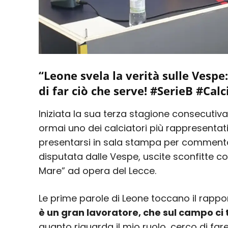
“Leone svela la verità sulle Vespe:
di far ciò che serve! #SerieB #Calc
Iniziata la sua terza stagione consecutiva
ormai uno dei calciatori più rappresentati
presentarsi in sala stampa per commentar
disputata dalle Vespe, uscite sconfitte col
Mare” ad opera del Lecce.
Le prime parole di Leone toccano il rapp
è un gran lavoratore, che sul campo ci 
quanto riguarda il mio ruolo, cerco di fare