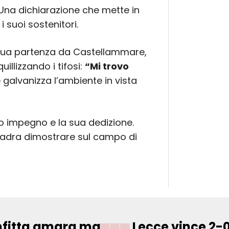
 Una dichiarazione che mette in
i suoi sostenitori.
na sua partenza da Castellammare,
llizzando i tifosi:
“Mi trovo
galvanizza l’ambiente in vista
o impegno e la sua dedizione.
quadra dimostrare sul campo di
nfitta amara ma
Lecce vince 2-0