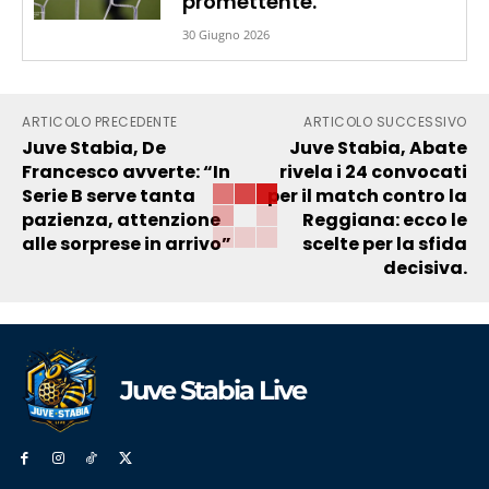
promettente.
30 Giugno 2026
ARTICOLO PRECEDENTE
ARTICOLO SUCCESSIVO
Juve Stabia, De
Juve Stabia, Abate
Francesco avverte: “In
rivela i 24 convocati
Serie B serve tanta
per il match contro la
pazienza, attenzione
Reggiana: ecco le
alle sorprese in arrivo”
scelte per la sfida
decisiva.
Juve Stabia Live