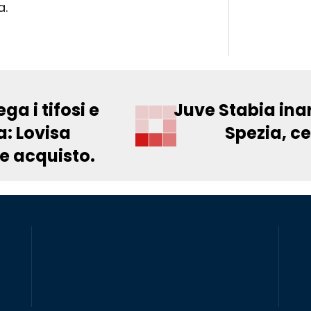
a.
a i tifosi e
Juve Stabia inar
a: Lovisa
Spezia, ce
e acquisto.