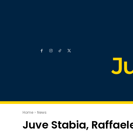
J
Home
News
Juve Stabia, Raffael