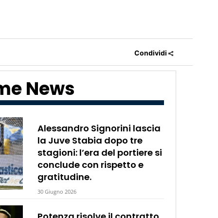
Condividi
ime News
Alessandro Signorini lascia
la Juve Stabia dopo tre
stagioni: l’era del portiere si
conclude con rispetto e
gratitudine.
30 Giugno 2026
Potenza risolve il contratto