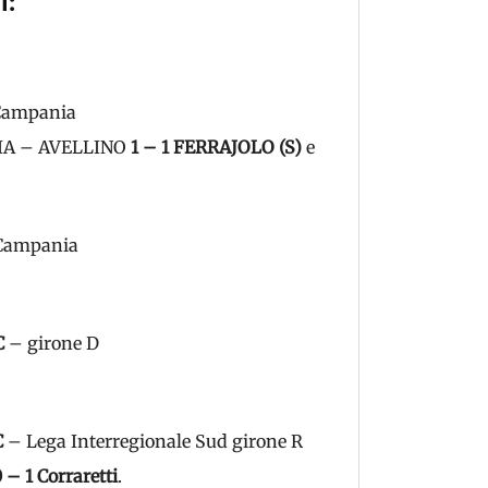
i:
ampania
ABIA – AVELLINO
1 – 1 FERRAJOLO (S)
e
ampania
C
– girone D
C
– Lega Interregionale Sud girone R
 – 1 Corraretti
.