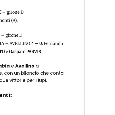
C
– girone D
onti (A).
– girone D
ABIA – AVELLINO
4 – 0
: Fernando
TO
e
Gaspare PARVIS
.
abia
e
Avellino
a
 con un bilancio che conta
ue vittorie per i lupi.
enti: