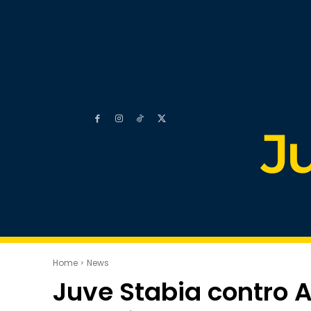
J
Home
News
Juve Stabia contro A