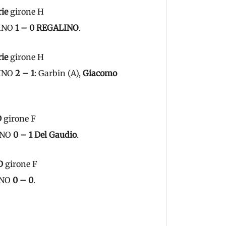
rie
girone H
LINO
1 – 0 REGALINO
.
rie
girone H
LINO
2 – 1
: Garbin (A),
Giacomo
D
girone F
LINO
0 – 1 Del Gaudio
.
D
girone F
INO
0 – 0
.