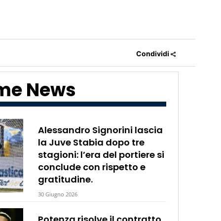
Condividi
ime News
Alessandro Signorini lascia
la Juve Stabia dopo tre
stagioni: l’era del portiere si
conclude con rispetto e
gratitudine.
30 Giugno 2026
Potenza risolve il contratto