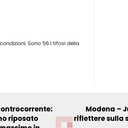
ondizioni. Sono 56 i tifosi della
controcorrente:
Modena – J
no riposato
riflettere sulla
l massimo in