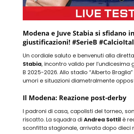
Modena e Juve Stabia si sfidano i
giustificazioni! #SerieB #CalcioIt
Un cordiale saluto e benvenuti alla dirett
Stabia
, incontro valido per l’undicesima
B 2025-2026. Allo stadio “Alberto Braglia
umori e situazioni diametralmente oppost
Il Modena: Reazione post-derby
I padroni di casa, capolisti del torneo, 
riscatto. La squadra di
Andrea Sottil
è re
sconfitta stagionale, arrivata dopo dieci ri