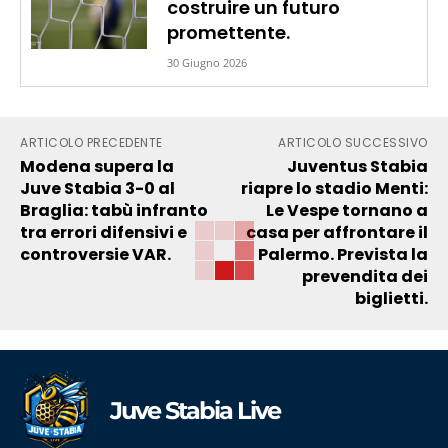
costruire un futuro
promettente.
30 Giugno 2026
ARTICOLO PRECEDENTE
ARTICOLO SUCCESSIVO
Modena supera la
Juventus Stabia
Juve Stabia 3-0 al
riapre lo stadio Menti:
Braglia: tabù infranto
Le Vespe tornano a
tra errori difensivi e
casa per affrontare il
controversie VAR.
Palermo. Prevista la
prevendita dei
biglietti.
Juve Stabia Live