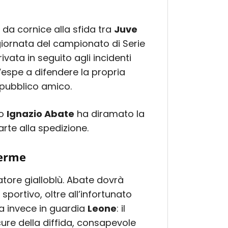
da cornice alla sfida tra
Juve
ª giornata del campionato di Serie
rivata in seguito agli incidenti
Vespe a difendere la propria
l pubblico amico.
co
Ignazio Abate
ha diramato la
te alla spedizione.
ferme
tore gialloblù. Abate dovrà
sportivo, oltre all’infortunato
ta invece in guardia
Leone
: il
re della diffida, consapevole