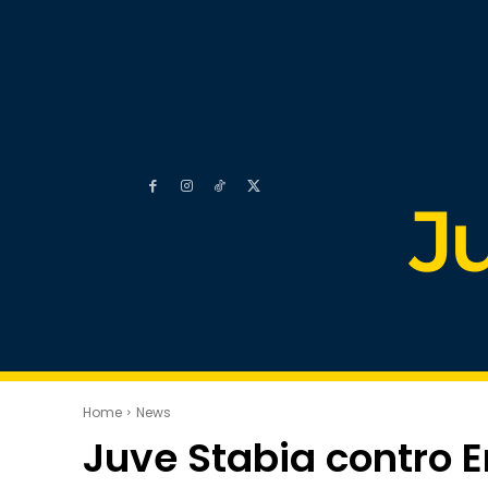
J
Home
News
Juve Stabia contro En