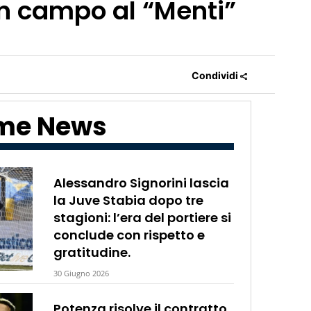
in campo al “Menti”
Condividi
ime News
Alessandro Signorini lascia
la Juve Stabia dopo tre
stagioni: l’era del portiere si
conclude con rispetto e
gratitudine.
30 Giugno 2026
Potenza risolve il contratto