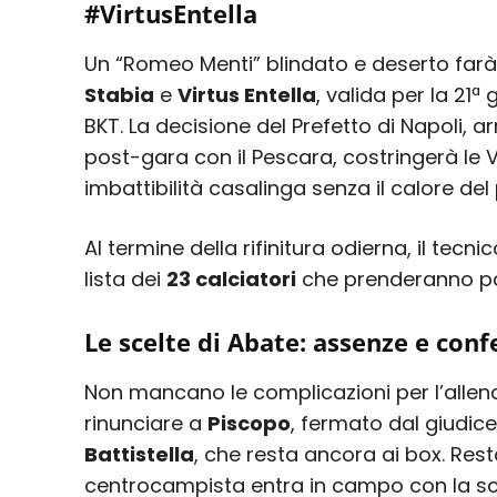
#VirtusEntella
Un “Romeo Menti” blindato e deserto farà 
Stabia
e
Virtus Entella
, valida per la 21
BKT. La decisione del Prefetto di Napoli, ar
post-gara con il Pescara, costringerà le 
imbattibilità casalinga senza il calore de
Al termine della rifinitura odierna, il tecni
lista dei
23 calciatori
che prenderanno par
Le scelte di Abate: assenze e con
Non mancano le complicazioni per l’allena
rinunciare a
Piscopo
, fermato dal giudice 
Battistella
, che resta ancora ai box. Res
centrocampista entra in campo con la scu