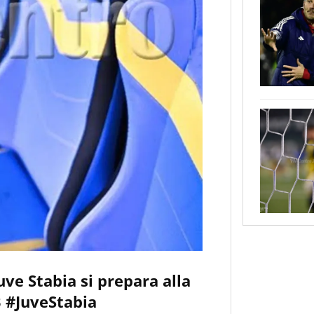
ve Stabia si prepara alla
B #JuveStabia