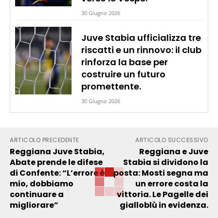
30 Giugno 2026
Juve Stabia ufficializza tre
riscatti e un rinnovo: il club
rinforza la base per
costruire un futuro
promettente.
30 Giugno 2026
ARTICOLO PRECEDENTE
ARTICOLO SUCCESSIVO
Reggiana Juve Stabia,
Reggiana e Juve
Abate prende le difese
Stabia si dividono la
di Confente: “L’errore è
posta: Mosti segna ma
mio, dobbiamo
un errore costa la
continuare a
vittoria. Le Pagelle dei
migliorare”
gialloblù in evidenza.