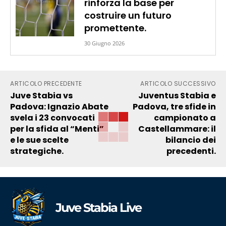
rinforza la base per
costruire un futuro
promettente.
30 Giugno 2026
ARTICOLO PRECEDENTE
ARTICOLO SUCCESSIVO
Juve Stabia vs
Juventus Stabia e
Padova: Ignazio Abate
Padova, tre sfide in
svela i 23 convocati
campionato a
per la sfida al “Menti”
Castellammare: il
e le sue scelte
bilancio dei
strategiche.
precedenti.
Juve Stabia Live