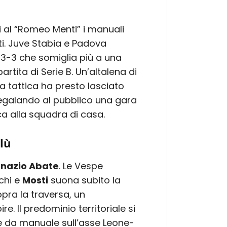
i al “Romeo Menti” i manuali
ti. Juve Stabia e Padova
n 3-3 che somiglia più a una
tita di Serie B. Un’altalena di
la tattica ha presto lasciato
regalando al pubblico una gara
a alla squadra di casa.
lù
gnazio Abate
. Le Vespe
chi e
Mosti
suona subito la
opra la traversa, un
e. Il predominio territoriale si
le da manuale sull’asse Leone-