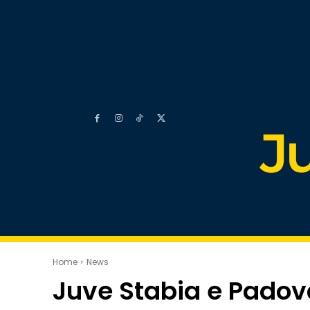
J
Home
News
Juve Stabia e Padova 