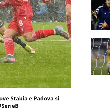
Juve Stabia e Padova si
#SerieB