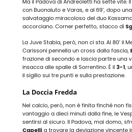
Ma il Padova di Andreoletti ha sette vite. 
con Buonaiuto e Varas, e al 69’, dopo una
salvataggio miracoloso del duo Kassama-
accorciano. Corner perfetto, stacco di
Sg
La Juve Stabia, però, non ci sta. Al 80’ il Me
Carissoni pennella un cross dalla fascia,
frazione di secondo e lascia partire una 
insacca alle spalle di Sorrentino. È il
3-1
, 
il sigillo sui tre punti e sulla prestazione.
La Doccia Fredda
Nel calcio, però, non è finita finché non fi
vantaggio a dieci minuti dalla fine, le Ve
sentirsi al sicuro. Il Padova, mai domo, sfr
Capelli
a trovare la deviazione vincente 