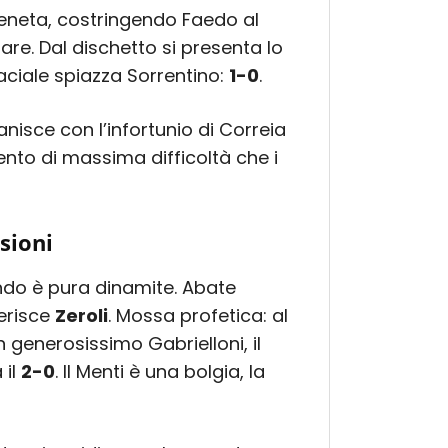
 veneta, costringendo Faedo al
lare. Dal dischetto si presenta lo
aciale spiazza Sorrentino:
1-0
.
anisce con l’infortunio di Correia
nto di massima difficoltà che i
usioni
ondo è pura dinamite. Abate
serisce
Zeroli
. Mossa profetica: al
 generosissimo Gabrielloni, il
 il
2-0
. Il Menti è una bolgia, la