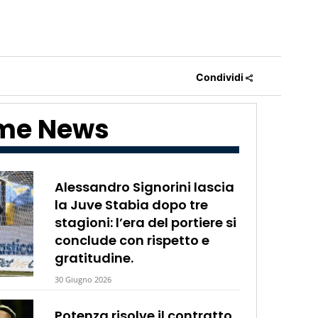
Condividi
ime News
Alessandro Signorini lascia
la Juve Stabia dopo tre
stagioni: l’era del portiere si
conclude con rispetto e
gratitudine.
30 Giugno 2026
Potenza risolve il contratto