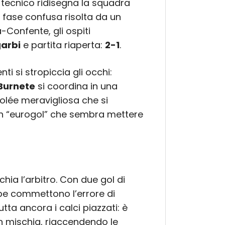
Il tecnico ridisegna la squadra
 fase confusa risolta da un
Confente, gli ospiti
arbi
e partita riaperta:
2-1
.
nti si stropiccia gli occhi:
Burnete
si coordina in una
volée meravigliosa che si
un “eurogol” che sembra mettere
schia l’arbitro. Con due gol di
spe commettono l’errore di
utta ancora i calci piazzati: è
in mischia, riaccendendo le