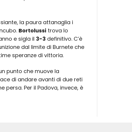
iante, la paura attanaglia i
’incubo.
Bortolussi
trova lo
anno e sigla il
3-3
definitivo. C’è
nizione dal limite di Burnete che
time speranze di vittoria.
e: un punto che muove la
ace di andare avanti di due reti
e persa. Per il Padova, invece, è