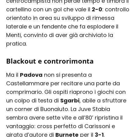
centrocampista non perde tempo e timbra il
cartellino con un gol che vale il
2-0
: controllo
orientato in area su sviluppo di rimessa
laterale e un fendente che fa esplodere il
Menti, convinto di aver già archiviato la
pratica.
Blackout e controrimonta
Ma il
Padova
non si presenta a
Castellammare per recitare una parte da
comprimario. Gli ospiti riaprono i giochi con
un colpo di testa di
Sgarbi
, abile a sfruttare
un corner di Buonaiuto. La Juve Stabia
sembra avere sette vite e all’80’ ripristina il
vantaggio: cross perfetto di Carissoni e
girata d’autore di
Burnete
per il
3-1
.