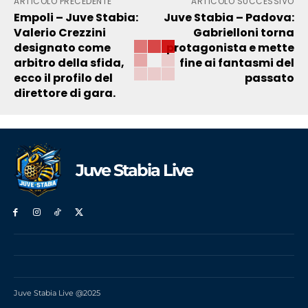
ARTICOLO PRECEDENTE
ARTICOLO SUCCESSIVO
Empoli – Juve Stabia:
Juve Stabia – Padova:
Valerio Crezzini
Gabrielloni torna
designato come
protagonista e mette
arbitro della sfida,
fine ai fantasmi del
ecco il profilo del
passato
direttore di gara.
Juve Stabia Live
Juve Stabia Live @2025