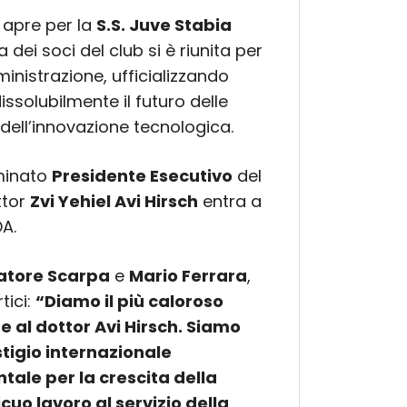
 apre per la
S.S. Juve Stabia
 dei soci del club si è riunita per
ministrazione, ufficializzando
issolubilmente il futuro delle
 dell’innovazione tecnologica.
minato
Presidente Esecutivo
del
ttor
Zvi Yehiel Avi Hirsch
entra a
A.
atore Scarpa
e
Mario Ferrara
,
tici:
“Diamo il più caloroso
e al dottor Avi Hirsch. Siamo
estigio internazionale
le per la crescita della
cuo lavoro al servizio della