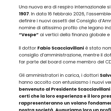
Una nuova era di respiro internazionale si
1907
. In data 16 febbraio 2026, l’assemblea
definire i nuovi assetti del Consiglio d’Am
nomine di altissimo profilo che legano ind
“Vespe”
ai vertici della finanza globale e
Il dottor
Fabio Scacciavillani
è stato no
consiglio d’amministrazione, mentre il do
far parte del board come membro del CD
Gli amministratori in carica, i dottori
Salv
hanno accolto con entusiasmo i nuovi ver
benvenuto al Presidente Scacciavillani 
certi che la loro esperienza e il loro pr
rappresenteranno un volano fondamenta
nostra società. Auguriamo loro un profi