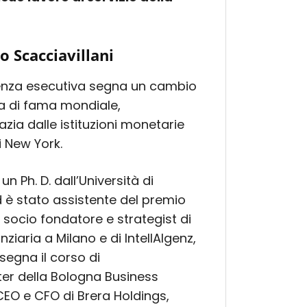
io Scacciavillani
sidenza esecutiva segna un cambio
ta di fama mondiale,
zia dalle istituzioni monetarie
i New York.
 Ph. D. dall’Università di
 è stato assistente del premio
È socio fondatore e strategist di
ziaria a Milano e di IntellAIgenz,
insegna il corso di
ter della Bologna Business
 CEO e CFO di Brera Holdings,