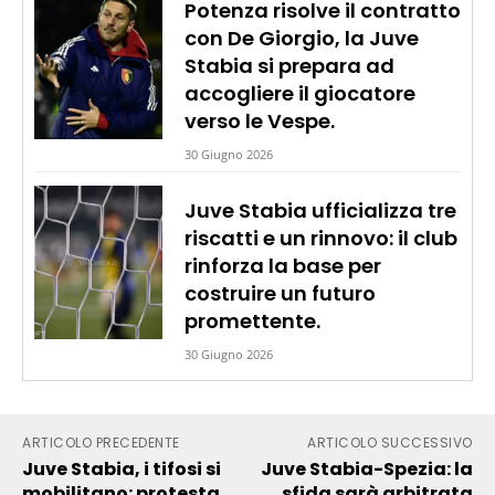
Potenza risolve il contratto
con De Giorgio, la Juve
Stabia si prepara ad
accogliere il giocatore
verso le Vespe.
30 Giugno 2026
Juve Stabia ufficializza tre
riscatti e un rinnovo: il club
rinforza la base per
costruire un futuro
promettente.
30 Giugno 2026
ARTICOLO PRECEDENTE
ARTICOLO SUCCESSIVO
Juve Stabia, i tifosi si
Juve Stabia-Spezia: la
mobilitano: protesta
sfida sarà arbitrata