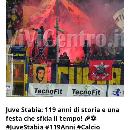
Juve Stabia: 119 anni di storia e una
festa che sfida il tempo! 🎉⚽
#JuveStabia #119Anni #Calcio