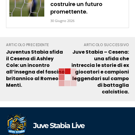
costruire un futuro
promettente.
30 Giugno 2026
ARTICOLO PRECEDENTE
ARTICOLO SUCCESSIVO
Juventus Stabia sfida
Juve Stabia – Cesena:
il Cesena di Ashley
una sfida che
Cole: un incontro
intreccia le storie di ex
all’insegna del fascino
giocatori e campioni
britannico al Romeo
leggendari sul campo
Menti.
di battaglia
calcistica.
Juve Stabia Live