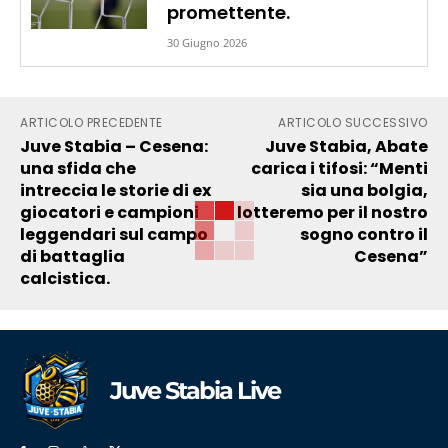
promettente.
30 Giugno 2026
ARTICOLO PRECEDENTE
ARTICOLO SUCCESSIVO
Juve Stabia – Cesena:
Juve Stabia, Abate
una sfida che
carica i tifosi: “Menti
intreccia le storie di ex
sia una bolgia,
giocatori e campioni
lotteremo per il nostro
leggendari sul campo
sogno contro il
di battaglia
Cesena”
calcistica.
Juve Stabia Live