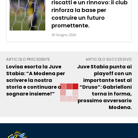
riscatti e un rinnovo: il club
rinforza la base per
costruire un futuro
promettente.
30 Giugno 2026
ARTICOLO PRECEDENTE
ARTICOLO SUCCESSIVO
Lovisa esorta la Juve
Juve Stabia punta ai
Stabia: “A Modena per
playoff con un
scrivere la nostra
importante test al
storia e continuare a
“Druso”: Gabrielloni
sognare insieme!”
torna in forma,
prossimo avversario
Modena.