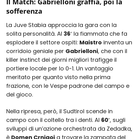
Il Match: Gabrielloni graffia, poi la
sofferenza
La Juve Stabia approccia la gara con la
solita personalità. Al
36′
la fiammata che fa
esplodere il settore ospiti:
Maistro
inventa un
corridoio geniale per
Gabrielloni
, che con il
killer instinct dei giorni migliori trafigge il
portiere locale per lo 0-1. Un vantaggio
meritato per quanto visto nella prima
frazione, con le Vespe padrone del campo e
del gioco.
Nella ripresa, però, il Sudtirol scende in
campo con il coltello tra i denti. Al
60′
, sugli
sviluppi di un’azione orchestrata da Zedadka,
è
Domen Crnigoj
a trovare la zampata del