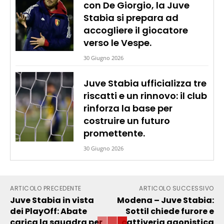
con De Giorgio, la Juve
Stabia si prepara ad
accogliere il giocatore
verso le Vespe.
30 Giugno 2026
Juve Stabia ufficializza tre
riscatti e un rinnovo: il club
rinforza la base per
costruire un futuro
promettente.
30 Giugno 2026
ARTICOLO PRECEDENTE
ARTICOLO SUCCESSIVO
Juve Stabia in vista
Modena – Juve Stabia:
dei PlayOff: Abate
Sottil chiede furore e
carica la squadra per
cattiveria agonistica