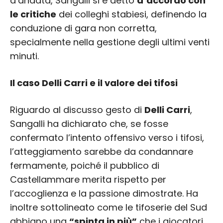
d’andata, Sangalli si è detto
d’accordo con
le critiche
dei colleghi stabiesi, definendo la
conduzione di gara non corretta,
specialmente nella gestione degli ultimi venti
minuti.
Il caso Delli Carri e il valore dei tifosi
Riguardo al discusso gesto di
Delli Carri
,
Sangalli ha dichiarato che, se fosse
confermato l’intento offensivo verso i tifosi,
l’atteggiamento sarebbe da condannare
fermamente, poiché il pubblico di
Castellammare merita rispetto per
l’accoglienza e la passione dimostrate. Ha
inoltre sottolineato come le tifoserie del Sud
abbiano una
“spinta in più”
che i giocatori