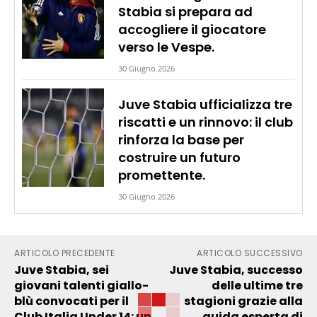
Stabia si prepara ad
accogliere il giocatore
verso le Vespe.
30 Giugno 2026
Juve Stabia ufficializza tre
riscatti e un rinnovo: il club
rinforza la base per
costruire un futuro
promettente.
30 Giugno 2026
ARTICOLO PRECEDENTE
ARTICOLO SUCCESSIVO
Juve Stabia, sei
Juve Stabia, successo
giovani talenti giallo-
delle ultime tre
blù convocati per il
stagioni grazie alla
Club Italia Under 14: un
guida esperta di