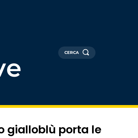
CERCA
ve
o gialloblù porta le