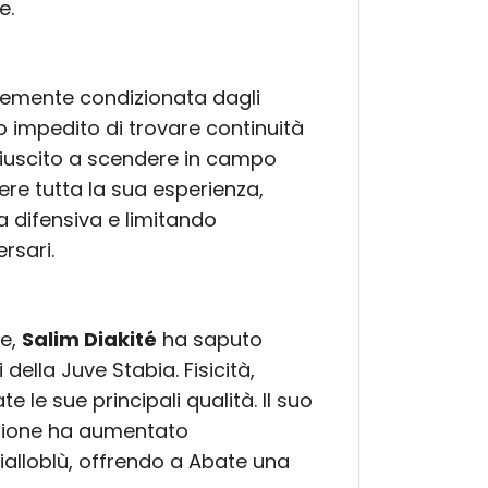
e.
temente condizionata dagli
nno impedito di trovare continuità
riuscito a scendere in campo
lere tutta la sua esperienza,
a difensiva e limitando
rsari.
le,
Salim Diakité
ha saputo
ella Juve Stabia. Fisicità,
 le sue principali qualità. Il suo
agione ha aumentato
 gialloblù, offrendo a Abate una