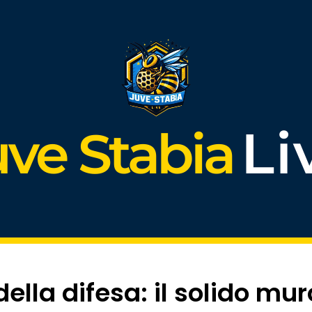
Li
uve Stabia
ella difesa: il solido mur