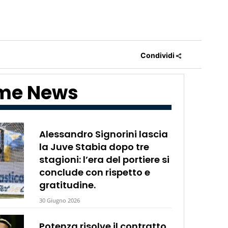
Condividi
ime News
Alessandro Signorini lascia
la Juve Stabia dopo tre
stagioni: l’era del portiere si
conclude con rispetto e
gratitudine.
30 Giugno 2026
Potenza risolve il contratto