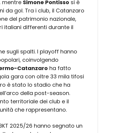
i, mentre
Simone Pontisso
si è
 da gol. Tra i club, il Catanzaro
one del patrimonio nazionale,
italiani differenti durante il
e sugli spalti. I playoff hanno
 popolari, coinvolgendo
lermo-Catanzaro
ha fatto
gola gara con oltre 33 mila tifosi
aro è stato lo stadio che ha
ell’arco della post-season.
 territoriale dei club e il
unità che rappresentano.
rie BKT 2025/26 hanno segnato un