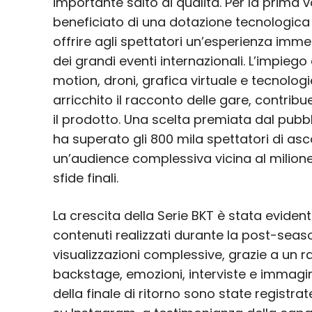
importante salto di qualità. Per la prima 
beneficiato di una dotazione tecnologica
offrire agli spettatori un’esperienza imme
dei grandi eventi internazionali. L’impiego
motion, droni, grafica virtuale e tecnolog
arricchito il racconto delle gare, contrib
il prodotto. Una scelta premiata dal pubbli
ha superato gli 800 mila spettatori di as
un’audience complessiva vicina al milio
sfide finali.
La crescita della Serie BKT è stata eviden
contenuti realizzati durante la post-seas
visualizzazioni complessive, grazie a un 
backstage, emozioni, interviste e immagini
della finale di ritorno sono state registrate