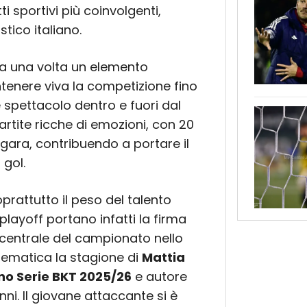
i sportivi più coinvolgenti,
tico italiano.
ra una volta un elemento
tenere viva la competizione fino
e spettacolo dentro e fuori dal
rtite ricche di emozioni, con 20
 gara, contribuendo a portare il
 gol.
oprattutto il peso del talento
 playoff portano infatti la firma
o centrale del campionato nello
blematica la stagione di
Mattia
no Serie BKT 2025/26
e autore
anni. Il giovane attaccante si è