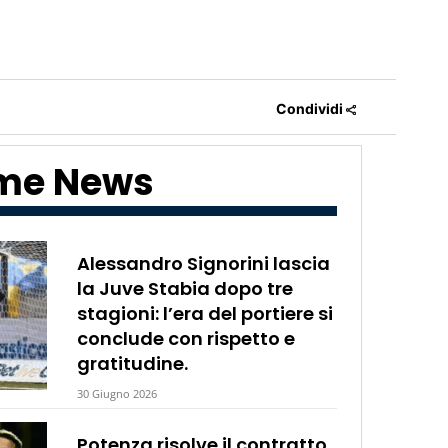
Condividi
ime News
Alessandro Signorini lascia
la Juve Stabia dopo tre
stagioni: l’era del portiere si
conclude con rispetto e
gratitudine.
30 Giugno 2026
Potenza risolve il contratto