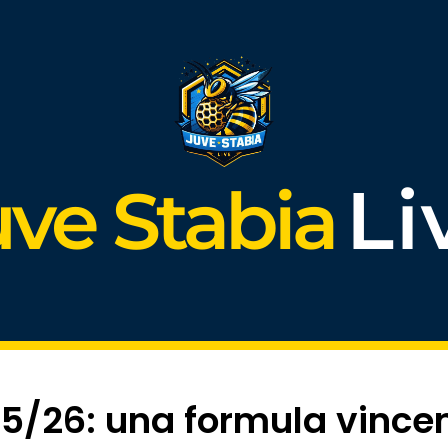
Li
uve Stabia
25/26: una formula vince