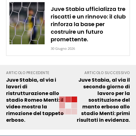
Juve Stabia ufficializza tre
riscatti e un rinnovo: il club
rinforza la base per
costruire un futuro
promettente.
30 Giugno 2026
ARTICOLO PRECEDENTE
ARTICOLO SUCCESSIVO
Juve Stabia, al via i
Juve Stabia, al via il
lavori di
secondo giorno di
ristrutturazione allo
lavoro per la
stadio Romeo Menti: il
sostituzione del
video mostra la
manto erboso allo
rimozione del tappeto
stadio Menti: primi
erboso.
risultati in evidenza.