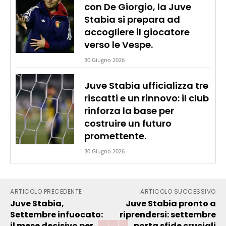
con De Giorgio, la Juve
Stabia si prepara ad
accogliere il giocatore
verso le Vespe.
30 Giugno 2026
Juve Stabia ufficializza tre
riscatti e un rinnovo: il club
rinforza la base per
costruire un futuro
promettente.
30 Giugno 2026
ARTICOLO PRECEDENTE
ARTICOLO SUCCESSIVO
Juve Stabia,
Juve Stabia pronto a
Settembre infuocato:
riprendersi: settembre
il mese decisivo per
porta sfide cruciali