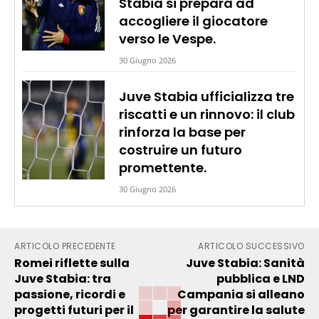
Stabia si prepara ad
accogliere il giocatore
verso le Vespe.
30 Giugno 2026
Juve Stabia ufficializza tre
riscatti e un rinnovo: il club
rinforza la base per
costruire un futuro
promettente.
30 Giugno 2026
ARTICOLO PRECEDENTE
ARTICOLO SUCCESSIVO
Romei riflette sulla
Juve Stabia: Sanità
Juve Stabia: tra
pubblica e LND
passione, ricordi e
Campania si alleano
progetti futuri per il
per garantire la salute