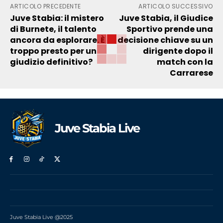
ARTICOLO PRECEDENTE
ARTICOLO SUCCESSIVO
Juve Stabia: il mistero
Juve Stabia, il Giudice
di Burnete, il talento
Sportivo prende una
ancora da esplorare. È
decisione chiave su un
troppo presto per un
dirigente dopo il
giudizio definitivo?
match con la
Carrarese
Juve Stabia Live
Juve Stabia Live @2025