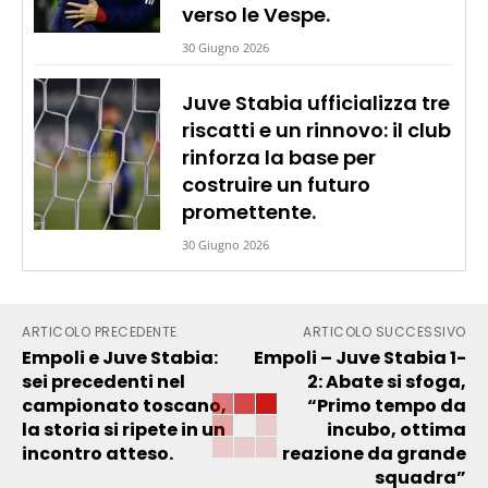
verso le Vespe.
30 Giugno 2026
Juve Stabia ufficializza tre
riscatti e un rinnovo: il club
rinforza la base per
costruire un futuro
promettente.
30 Giugno 2026
ARTICOLO PRECEDENTE
ARTICOLO SUCCESSIVO
Empoli e Juve Stabia:
Empoli – Juve Stabia 1-
sei precedenti nel
2: Abate si sfoga,
campionato toscano,
“Primo tempo da
la storia si ripete in un
incubo, ottima
incontro atteso.
reazione da grande
squadra”