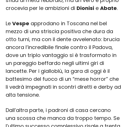
sfida di metà febbraio, ma un vero e proprio
crocevia per le ambizioni di
Dionisi
e
Abate
.
Le
Vespe
approdano in Toscana nel bel
mezzo di una striscia positiva che dura da
otto turni, ma con il dente avvelenato: brucia
ancora l’incredibile finale contro il Padova,
dove un triplo vantaggio si è trasformato in
un pareggio beffardo negli ultimi giri di
lancette. Per i gialloblù, la gara di oggi è il
battesimo del fuoco di un “mese horror” che
li vedrà impegnati in scontri diretti e derby ad
alta tensione.
Dall’altra parte, i padroni di casa cercano
una scossa che manca da troppo tempo. Se
l’ultimo successo complessivo risale a trenta