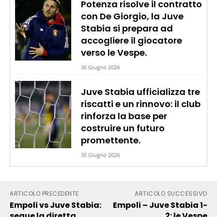
Potenza risolve il contratto
con De Giorgio, la Juve
Stabia si prepara ad
accogliere il giocatore
verso le Vespe.
30 Giugno 2026
Juve Stabia ufficializza tre
riscatti e un rinnovo: il club
rinforza la base per
costruire un futuro
promettente.
30 Giugno 2026
ARTICOLO PRECEDENTE
ARTICOLO SUCCESSIVO
Empoli vs Juve Stabia:
Empoli – Juve Stabia 1-
segue la diretta
2: le Vespe