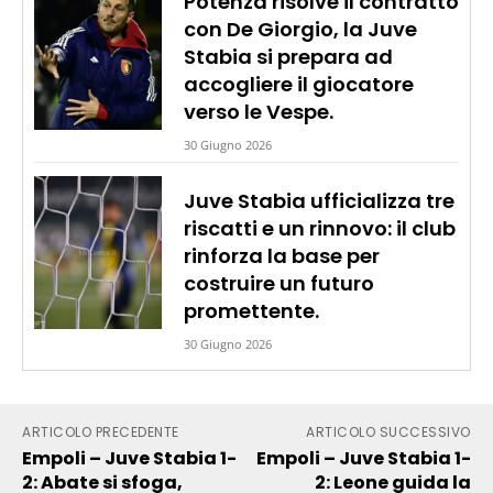
Potenza risolve il contratto
con De Giorgio, la Juve
Stabia si prepara ad
accogliere il giocatore
verso le Vespe.
30 Giugno 2026
Juve Stabia ufficializza tre
riscatti e un rinnovo: il club
rinforza la base per
costruire un futuro
promettente.
30 Giugno 2026
ARTICOLO PRECEDENTE
ARTICOLO SUCCESSIVO
Empoli – Juve Stabia 1-
Empoli – Juve Stabia 1-
2: Abate si sfoga,
2: Leone guida la