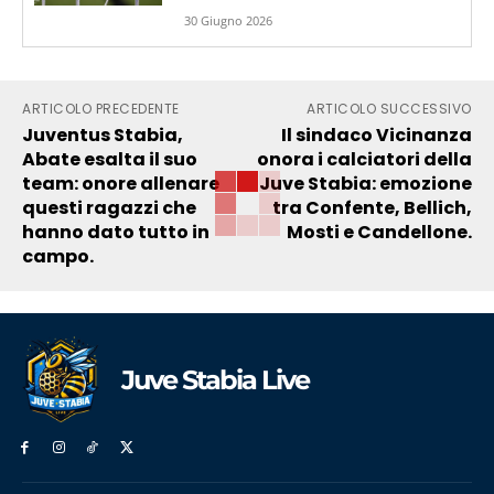
30 Giugno 2026
ARTICOLO PRECEDENTE
ARTICOLO SUCCESSIVO
Juventus Stabia,
Il sindaco Vicinanza
Abate esalta il suo
onora i calciatori della
team: onore allenare
Juve Stabia: emozione
questi ragazzi che
tra Confente, Bellich,
hanno dato tutto in
Mosti e Candellone.
campo.
Juve Stabia Live